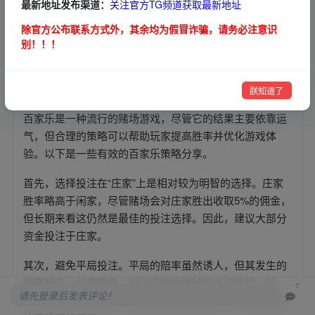
最新地址发布渠道：
关注官方TG频道获取最新地址
除官方公布联系方式外，其余均为假冒诈骗，请务必注意识
别！！！
朕知道了
百家乐是一种流行的赌场游戏，尽管它的结果主要依靠运
气，但合理的策略可以帮助玩家提高胜率并优化游戏体
验。以下是一些有效的百家乐策略分享。
首先，选择投注在“庄家”上是相对较为明智的选择。庄家
胜率略高于闲家，尽管赌场会对庄家胜出收取5%的佣金，
但长期来看这仍然是最佳的投注选择。因此，建议大部分
资金投注于庄家。
其次，避免平局投注。平局的赔率虽然诱人，但其发生的
概率极低，长期来看，投注平局的风险远大于收益。因
7
请先登录后发表评论！
此，最佳策略是集中火力在庄家和闲家之间，不要被平局