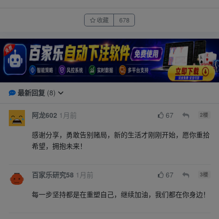
收藏
678
最新回复
(
8
)
阿龙602
1月前
67
2
楼
感谢分享，勇敢告别赌局，新的生活才刚刚开始，愿你重拾
希望，拥抱未来！
百家乐研究58
1月前
67
3
楼
每一步坚持都是在重塑自己，继续加油，我们都在你身边！