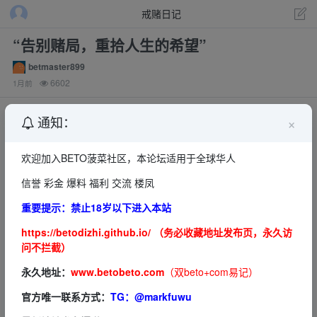
戒赌日记
“告别赌局，重拾人生的希望”
betmaster899
6602
1月前
×
通知：
欢迎加入BETO菠菜社区，本论坛适用于全球华人
信誉 彩金 爆料 福利 交流 楼凤
详细介绍
重要提示：禁止18岁以下进入本站
https://betodizhi.github.io/ （务必收藏地址发布页，永久访
我曾经是一名热衷于赌博的年轻人，生活在一场无休止的
问不拦截）
追逐中。起初，我只是出于好奇，和朋友们一起去电玩城
永久地址：
www.betobeto.com
（双beto+com易记）
消磨时间。然而，随着时间的推移，我的赌瘾逐渐加深，
开始沉迷于各种赌博游戏。每一次的胜利让我更加自信，
官方唯一联系方式：
TG：@markfuwu
但每一次的失败又让我陷入了深深的绝望。