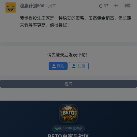
稳赢计划906
1月前
67
9
楼
我觉得投注庄家是一种稳妥的策略，虽然佣金稍高，但长期
来看胜率更高，值得尝试！
请先登录后发表评论！
登录
注册
返回
第 53086 位访客
BETO百家乐社区