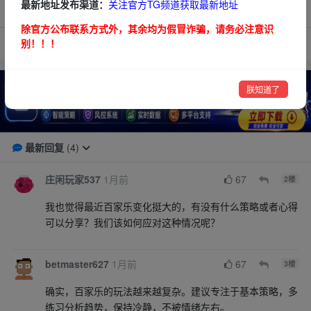
最新地址发布渠道：
关注官方TG频道获取最新地址
除官方公布联系方式外，其余均为假冒诈骗，请务必注意识
别！！！
收藏
678
朕知道了
最新回复
(
4
)
庄闲玩家537
1月前
67
2
楼
我也觉得最近百家乐变化挺大的，有没有什么策略或者心得
可以分享？我们该如何应对这种情况呢？
betmaster627
1月前
67
3
楼
确实，百家乐的玩法越来越复杂。建议专注于基本策略，多
练习分析趋势，保持冷静，不被情绪左右。