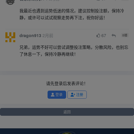
我最近也遇到运势低迷的情况，建议控制投注额，保持冷
静，或许可以试试观察走势再下注，祝你好运！
dragon913
2月前
67
8
楼
兄弟，运势不好可以尝试调整投注策略，分散风险，也别忘
了休息一下，保持冷静再继续！
请先登录后发表评论！
登录
注册
返回