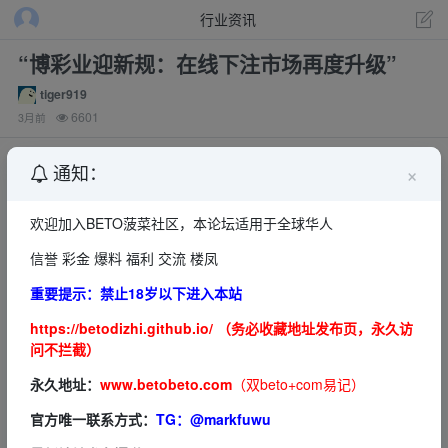
行业资讯
“博彩业迎新规：在线下注市场再度升级”
tiger919
6601
3月前
×
通知：
欢迎加入BETO菠菜社区，本论坛适用于全球华人
信誉 彩金 爆料 福利 交流 楼凤
详细介绍
重要提示：禁止18岁以下进入本站
https://betodizhi.github.io/ （务必收藏地址发布页，永久访
问不拦截）
永久地址：
www.betobeto.com
（双beto+com易记）
官方唯一联系方式：
TG：@markfuwu