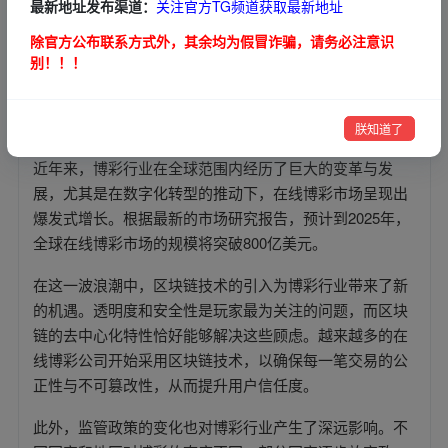
最新地址发布渠道：
关注官方TG频道获取最新地址
除官方公布联系方式外，其余均为假冒诈骗，请务必注意识
别！！！
朕知道了
近年来，博彩行业在全球范围内经历了巨大的变革与发
展，尤其是在数字化转型的推动下，在线博彩市场呈现出
爆发式增长。根据最新的市场研究报告，预计到2025年，
全球在线博彩市场的规模将突破800亿美元。
在这一波浪潮中，区块链技术的引入为博彩行业带来了新
的机遇。透明度和安全性是玩家最为关注的问题，而区块
链的去中心化特性恰好能够解决这些顾虑。越来越多的在
线博彩公司开始采用区块链技术，以确保每一笔交易的公
正性与不可篡改性，从而提升用户信任度。
此外，监管政策的变化也对博彩行业产生了深远影响。不