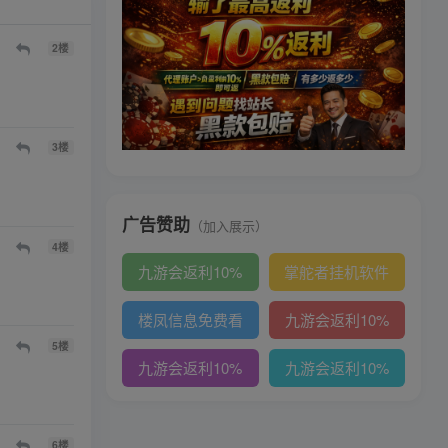
2
楼
3
楼
广告赞助
（加入展示）
4
楼
九游会返利10%
掌舵者挂机软件
楼凤信息免费看
九游会返利10%
5
楼
九游会返利10%
九游会返利10%
6
楼