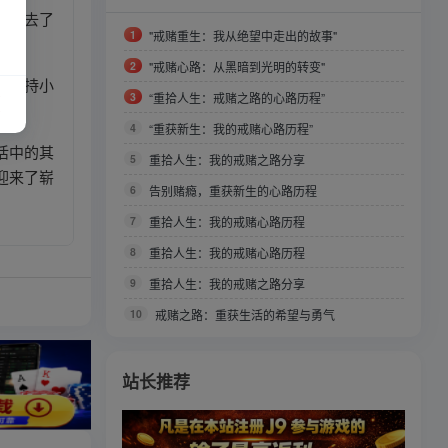
我失去了
1
"戒赌重生：我从绝望中走出的故事"
2
"戒赌心路：从黑暗到光明的转变"
赌支持小
3
“重拾人生：戒赌之路的心路历程”
4
“重获新生：我的戒赌心路历程”
活中的其
5
重拾人生：我的戒赌之路分享
迎来了崭
6
告别赌瘾，重获新生的心路历程
7
重拾人生：我的戒赌心路历程
8
重拾人生：我的戒赌心路历程
9
重拾人生：我的戒赌之路分享
10
戒赌之路：重获生活的希望与勇气
站长推荐