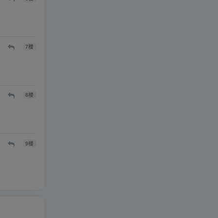
7
楼
8
楼
9
楼